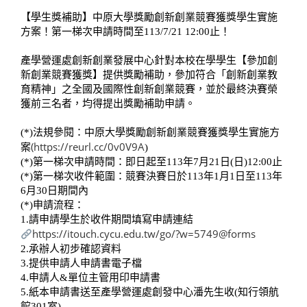
【學生獎補助】中原大學獎勵創新創業競賽獲獎學生實施
方案！第一梯次申請時間至113/7/21 12:00止！
產學營運處創新創業發展中心針對本校在學學生【參加創
新創業競賽獲獎】提供獎勵補助，參加符合「創新創業教
育精神」之全國及國際性創新創業競賽，並於最終決賽榮
獲前三名者，均得提出獎勵補助申請。
(*)法規參閱：中原大學獎勵創新創業競賽獲獎學生實施方
(https://reurl.cc/0v0V9A
案
)
(*)第一梯次申請時間：即日起至113年7月21日(日)12:00止
(*)第一梯次收件範圍：競賽決賽日於113年1月1日至113年
6月30日期間內
(*)申請流程：
1.請申請學生於收件期間填寫申請連結
https://itouch.cycu.edu.tw/go/?w=5749@forms
2.承辦人初步確認資料
3.提供申請人申請書電子檔
4.申請人&單位主管用印申請書
5.紙本申請書送至產學營運處創發中心潘先生收(知行領航
館301室)