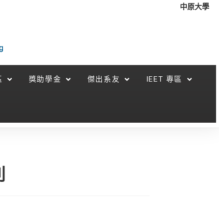
中原大學
區
獎助學金
傑出系友
IEET 專區
列