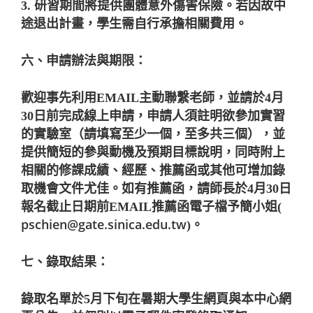
3.
研習期間將提供團體意外傷害保險。若因故中
途退出計畫，學生需自行承擔相關費用。
六、申請辦法與期限：
歡迎事先利用
EMAIL
主動聯繫老師，並請於
4
月
30
日前完成線上申請，申請人須註明欲參加實習
的實驗室（請填寫至少一個，至多共三個），並
提供簡短的參與動機及預期目標說明，同時附上
相關的修課成績、經歷、推薦函或其他可增加錄
取機會文件尤佳。如有推薦函，請師長於
4
月
30
日
報名截止日期前
EMAIL
推薦函電子檔予簡小姐
(
pschien@gate.sinica.edu.tw
)
。
七、錄取結果：
錄取名單於
5
月下旬在暑期大學生網頁與本中心網