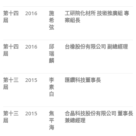
第十四
2016
施
工研院化材所 技術推廣組 專
屆
希
案組長
弦
第十四
2016
邱
台橡股份有限公司 副總經理
屆
瑞
麟
第十三
2015
李
匯鑽科技董事長
屆
素
白
第十三
2015
焦
合晶科技股份有限公司 董事長
屆
平
兼總經理
海