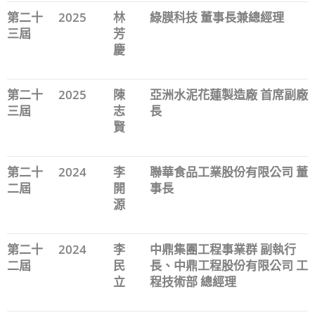
第二十
2025
林
綠膜科技 董事長兼總經理
三屆
芳
慶
第二十
2025
陳
亞洲水泥花蓮製造廠 首席副廠
三屆
志
長
賢
第二十
2024
李
聯華食品工業股份有限公司 董
二屆
開
事長
源
第二十
2024
李
中鼎集團工程事業群 副執行
二屆
民
長、中鼎工程股份有限公司 工
立
程技術部 總經理