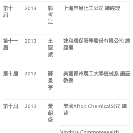
第十一
2013
郭
上海申星化工公司 總經理
屆
哲
江
第十一
2013
王
達和環保服務股份有限公司 總
屆
聖
經理
斌
第十屆
2012
蘇
美國德州農工大學機械系 講座
皇
教授
宇
第十屆
2012
黃
美國Afton Chemical公司 總
朝
裁
盛
Virginia Commonwealth