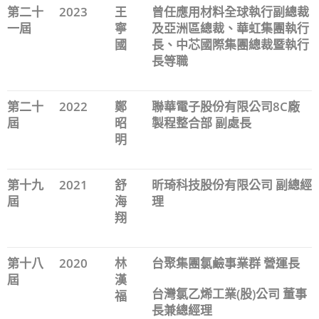
第二十
2023
王
曾任應用材料全球執行副總裁
一屆
寧
及亞洲區總裁、華虹集團執行
國
長、中芯國際集團總裁暨執行
長等職
第二十
2022
鄭
聯華電子股份有限公司8C廠
屆
昭
製程整合部 副處長
明
第十九
2021
舒
昕琦科技股份有限公司 副總經
屆
海
理
翔
第十八
2020
林
台聚集團氯鹼事業群 營運長
屆
漢
台灣氯乙烯工業(股)公司 董事
福
長兼總經理