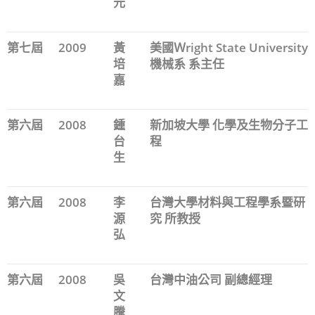
元
第七屆
2009
黃
美國Ｗright State University
培
機械系 系主任
嘉
第六屆
2008
鍾
新加坡大學 化學及生物分子工
台
程
生
第六屆
2008
李
台灣大學材料與工程學系暨研
源
究 所教授
弘
第六屆
2008
吳
台灣中油公司 副總經理
文
騰