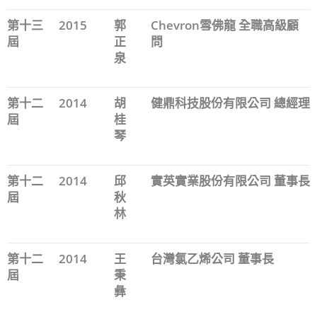
第十三
2015
郭
Chevron雪佛龍 全職高級顧
屆
正
問
泉
第十二
2014
胡
健鼎科技股份有限公司 總經理
屆
桂
琴
第十二
2014
邱
實英實業股份有限公司 董事長
屆
秋
林
第十二
2014
王
台灣氯乙烯公司 董事長
屆
秉
彝