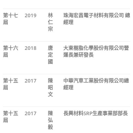
第十七
2019
林
珠海宏昌電子材料有限公司 總
屆
仁
經理
宗
第十六
2018
唐
大東樹脂化學股份有限公司營
屆
定
運長兼研發長
國
第十五
2017
陳
中華汽車工業股份有限公司總
屆
昭
經理
文
第十五
2017
陳
長興材料SRP生產事業部部長
屆
弘
毅