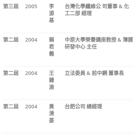
第三屆
2005
李
台灣化學纖維公 司董事 & 化
源
工二部 經理
基
第二屆
2004
賴
中原大學榮譽講座教授 & 薄膜
君
研發中心 主任
義
第二屆
2004
王
立法委員 & 前中鋼 董事長
鍾
渝
第二屆
2004
黃
台肥公司 總經理
清
晏