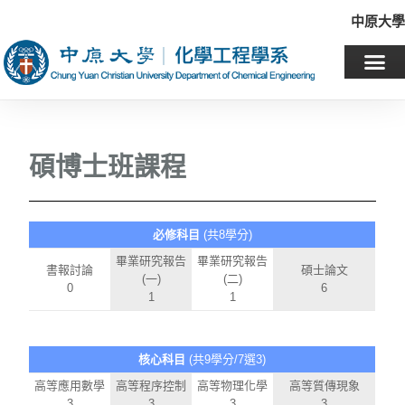
中原大學
碩博士班課程
必修科目
(共8學分)
畢業研究報告
畢業研究報告
書報討論
碩士論文
(一)
(二)
0
6
1
1
核心科目
(共9學分/7選3)
高等應用數學
高等程序控制
高等物理化學
高等質傳現象
3
3
3
3