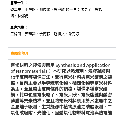
碩士生：
碩二生：王靜誼、鄭俊灝、許庭維 碩一生：沈皓宇、許詠
馮、林郁倢
專題生：
王梓茵、郭瑋翔、余德耘、游博文、陳宥妤
實驗室簡介
奈米材料之製備與應用 Synthesis and Application
of Nanomaterials： 本研究以熱溶劑、溶膠凝膠與
化學反應等製備方法，進行奈米材料與奈米結構之製
備，目前主要以半導體氧化物、硒硫化物等奈米材料
為主，並且藉由反應條件的調控，製備多種奈米結
構，其中包含奈米粒子、奈米片狀、奈米纖維與緻密
薄膜等奈米結構，並且將奈米材料應用於水處理中之
金屬離子吸附、生質能源中植物原油之磷脂吸附、二
氧化碳吸附、光催化、固體氧化物燃料電池與熱電能