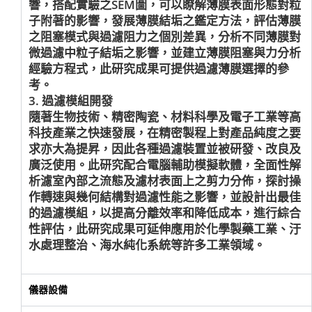
響，搭配實驗之SEM圖，可以瞭解薄膜表面形態對粒
子附著的影響，發展薄膜結垢之鑑定方法，評估薄膜
之阻塞模式與過濾阻力之個別差異，分析不同薄膜對
微過濾中粒子結垢之影響，並建立薄膜阻塞與力分析
經驗方程式，此研究成果可提供過濾薄膜選擇的參
考。
3. 過濾模組開發
隨著生物技術、精密陶瓷、材料科學及電子工業等高
科技產業之快速發展，在精密製程上對產品純度之要
求亦大為提昇，因此各種過濾裝置並被研發、改良及
廣泛使用。此研究配合電腦輔助模擬軟體，全面性解
析濾室內部之流態及濾材表面上之剪力分佈，探討操
作轉速與幾何結構對過濾性能之影響，並設計出最佳
的過濾模組，以提高分離效率和降低成本，進行綜合
性評估，此研究成果可延伸應用於化學製藥工業、汙
水處理整治、海水純化系統等許多工業領域。
儀器設備