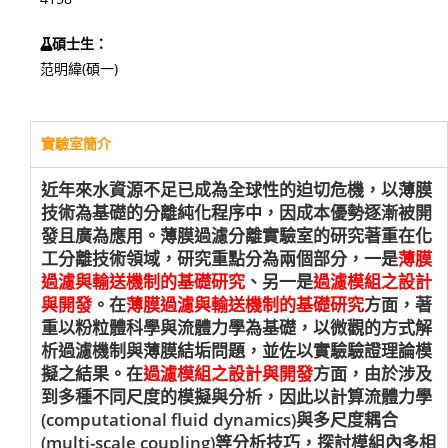
碩士生：
范明緯(碩一)
實驗室簡介
近年來水資源不足已成為全球性的迫切危機，以薄膜
技術為基礎的分離純化程序中，因成本優勢逐漸被開
發且廣為應用。薄膜過濾分離實驗室的研究著重在化
工分離技術領域，研究重點分為兩個部分，一是
薄膜
過濾與輸送機制的基礎研究
、另一是
過濾模組之設計
與開發
。在
薄膜過濾與輸送機制的基礎研究
方面，著
重以粉粒體科學與流體力學為基礎，以微觀的方式解
析過濾機制與薄膜結垢問題，並佐以實驗驗證理論模
擬之結果。在
過濾模組之設計與開發
方面，由於涉及
到多種不同尺度的模擬與分析，因此以計算流體力學
(computational fluid dynamics)與多尺度耦合
(multi-scale coupling)等分析技巧，探討模組內多相