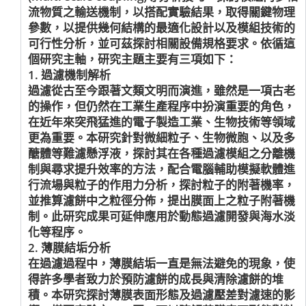
流物質之輸送機制，以搭配實驗結果，取得關鍵物理
參數，以提供幾何結構的最適化設計以及模組技術的
可行性分析，並可茲探討相關設備規格要求。依循這
個研究主軸，研究主題主要有三項如下：
1. 過濾機制解析
過濾從古至今跟著文類文明而演進，雖然是一項古老
的操作，但仍然在工業生產程序中扮演重要的角色，
在近年來突飛猛進的電子製造工業、生物技術等領域
更為重要。本研究針對微細粒子、生物微胞、以及多
醣體等難濾懸浮液，探討其在各種過濾模組之分離機
制與尋求提升效率的方法，配合電腦輔助模擬軟體進
行流場與粒子的作用力分析，探討粒子的附著機率，
並推算濾餅中之粒徑分佈，提出膜面上之粒子附著機
制。此研究成果可延伸應用於動態過濾開發與海水淡
化等程序。
2. 薄膜結垢分析
在過濾過程中，薄膜結垢一直是無法避免的現象，使
得許多學者致力於預防濾餅的成長與清除濾餅的堆
積。本研究探討薄膜表面形態及過濾壓差對濾速的影