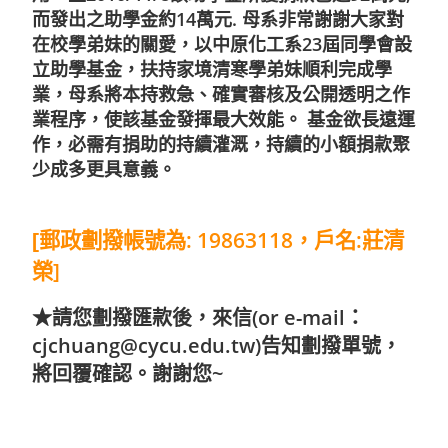
而發出之助學金約14萬元. 母系非常謝謝大家對
在校學弟妹的關愛，以中原化工系23屆同學會設
立助學基金，扶持家境清寒學弟妹順利完成學
業，母系將本持救急、確實審核及公開透明之作
業程序，使該基金發揮最大效能。 基金欲長遠運
作，必需有捐助的持續灌溉，持續的小額捐款聚
少成多更具意義。
: 19863118
:
[
郵政劃撥帳號為
，戶名
莊清
]
榮
★請您劃撥匯款後，來信(or e-mail：
cjchuang@cycu.edu.tw
)告知劃撥單號，
將回覆確認。謝謝您~