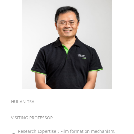
HUI-AN TSAI
VISITING PROFESSOR
Research Expertise：Film formation mechanism,