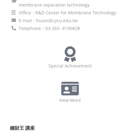
membrane separation technology
Office：R&D Center for Membrane Technology
E-mail：huian@cycu.edu.tw
Telephone：03-265- 4190#28
Special Achievement
View More
鍾財王 講座